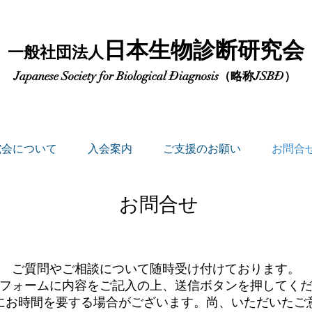
日本生物診断研究会
一般社団法人
Japanese Society for Biological Ðiagnosis（略称JSBÐ）
究会について
入会案内
ご支援のお願い
お問合
​お問合せ
ご質問やご相談について随時受け付けております。
のフォームに内容をご記入の上、送信ボタンを押してく
にお時間を要する場合がございます。尚、いただいたご